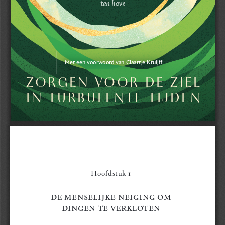
Met een voorwoord van Claartje Kruij 
ZORGEN VOOR DE ZIEL 
IN TURBULENTE TIJDEN
31-03-2026   16:01
31-03-2026   16:01
Hoofdstuk 1
de menSelijke neiging om 
dingen te verkloten