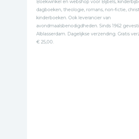
Boekwinkel en webshop voor Bijbels, kinderbijbe
dagboeken, theologie, romans, non-fictie, christ
kinderboeken. Ook leverancier van
avondmaalsbenodigdheden. Sinds 1962 gevesti
Alblasserdam. Dagelijkse verzending. Gratis ve
€ 25,00.