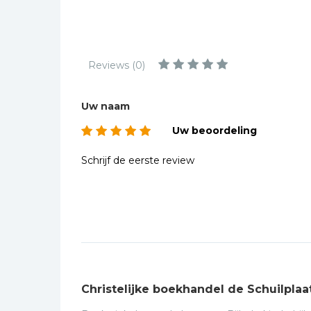
Kinderbijbels
Muziekboeken
Bladmuziek
Reviews (0)
Management &
Leiderschap
Uw naam
Politiek
Uw beoordeling
Regio | Alblasserwaard
Romans
Schrijf de eerste review
Toeristische kaarten en
gidsen
Taalstudie
Wenskaarten
Christelijke boekhandel de Schuilplaa