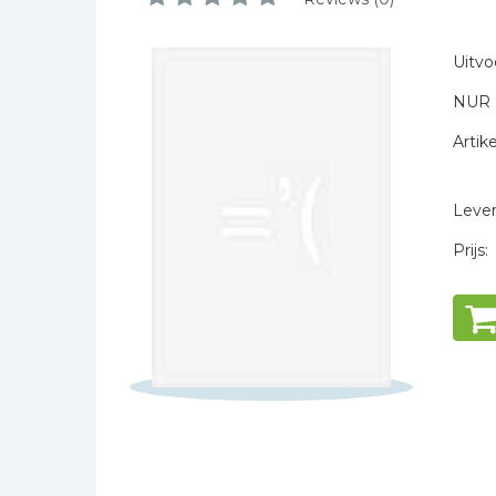
Naam *
Bibles Foreign
E-mail *
Languages
Uitvo
Titel *
Bijbelstudie
NUR 
Bericht *
Geloof, duurzaamheid
en mileu
Artike
Benodigdheden voor
kerken
Levert
Christelijke spellen
Prijs:
Christelijke stripboeken
* = verplicht
Eten en koken
Evangelisatiemateriaal
Geschiedenis
Israël / Jodendom
Kinder- en jeugdboeken
Engelse kinderboeken