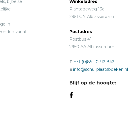
ls, bijbelse
Winkeladres
elijke
Plantageweg 13a
2951 GN Alblasserdam
gd in
rzonden vanaf
Postadres
Postbus 41
2950 AA Alblasserdam
T
+31 (0)85 - 0712 842
E
info@schuilplaatsboeken.nl
Blijf op de hoogte: