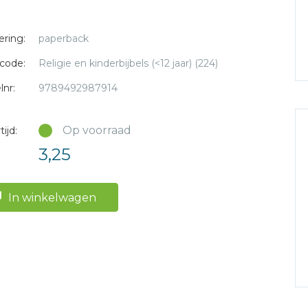
ering:
paperback
code:
Religie en kinderbijbels (<12 jaar) (224)
lnr:
9789492987914
Op voorraad
ijd:
3,25
In winkelwagen