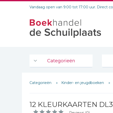
Vandaag open van 9:00 tot 17:00 uur. Direct c
Categorieën
Agenda's en kalenders
Categorieën
Kinder- en jeugdboeken
De Bijbel
Bijbelse Dagboeken 2026
Schrijf hieronder je review!
Bijbelse dagboeken
12 KLEURKAARTEN DL3
Sterren
Bijbelstudie groepen
Reviews (0)