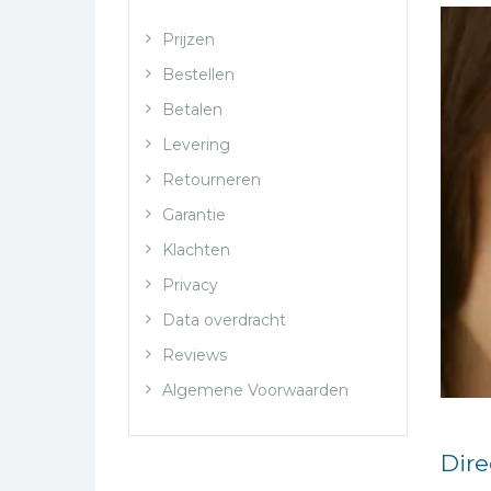
Bibles Foreign
Languages
Prijzen
Bijbelstudie
Bestellen
Geloof, duurzaamheid
Betalen
en mileu
Levering
Benodigdheden voor
Retourneren
kerken
Garantie
Christelijke spellen
Klachten
Christelijke stripboeken
Privacy
Eten en koken
Data overdracht
Evangelisatiemateriaal
Reviews
Geschiedenis
Algemene Voorwaarden
Israël / Jodendom
Kinder- en jeugdboeken
Dire
Engelse kinderboeken