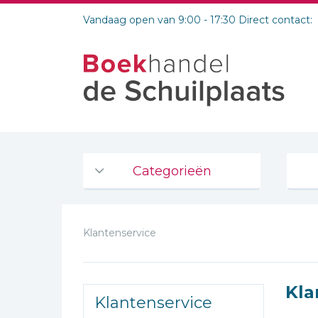
Vandaag open van 9:00 - 17:30 Direct contact:
Categorieën
Agenda's en kalenders
Klantenservice
De Bijbel
Bijbelse Dagboeken 2026
Bijbelse dagboeken
Kla
Klantenservice
Bijbelstudie groepen