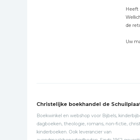
Kinderbijbels
Heeft 
Muziekboeken
Wellic
Bladmuziek
de ret
Management &
Leiderschap
Uw mag
Politiek
Regio | Alblasserwaard
Romans
Toeristische kaarten en
gidsen
Taalstudie
Christelijke boekhandel de Schuilplaa
Wenskaarten
Boekwinkel en webshop voor Bijbels, kinderbijbe
dagboeken, theologie, romans, non-fictie, christ
kinderboeken. Ook leverancier van