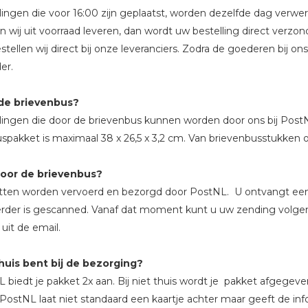
lingen die voor 16:00 zijn geplaatst, worden dezelfde dag verw
 wij uit voorraad leveren, dan wordt uw bestelling direct verz
stellen wij direct bij onze leveranciers. Zodra de goederen bij on
er.
de brievenbus?
lingen die door de brievenbus kunnen worden door ons bij Po
spakket is maximaal 38 x 26,5 x 3,2 cm. Van brievenbusstukken 
door de brievenbus?
ten worden vervoerd en bezorgd door PostNL. U ontvangt een
rder is gescanned. Vanaf dat moment kunt u uw zending volgen
 uit de email.
thuis bent bij de bezorging?
 biedt je pakket 2x aan. Bij niet thuis wordt je pakket afgegeve
 PostNL laat niet standaard een kaartje achter maar geeft de in