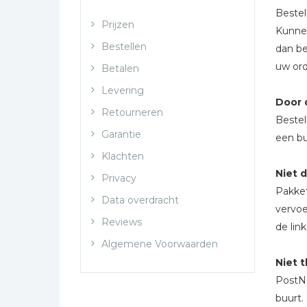
Bibles Foreign
Bestel
Languages
Prijzen
Kunnen
Bijbelstudie
Bestellen
dan be
uw ord
Geloof, duurzaamheid
Betalen
en mileu
Levering
Door 
Benodigdheden voor
Retourneren
kerken
Bestel
Garantie
een bu
Christelijke spellen
Klachten
Christelijke stripboeken
Niet 
Privacy
Eten en koken
Pakket
Data overdracht
Evangelisatiemateriaal
vervoe
Reviews
Geschiedenis
de link
Algemene Voorwaarden
Israël / Jodendom
Niet 
Kinder- en jeugdboeken
PostNL
Engelse kinderboeken
buurt.