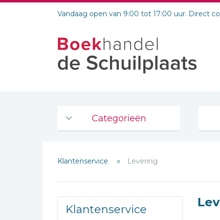
Vandaag open van 9:00 tot 17:00 uur. Direct c
Categorieën
Agenda's en kalenders
Klantenservice
Levering
De Bijbel
Bijbelse Dagboeken 2026
Bijbelse dagboeken
Lev
Klantenservice
Bijbelstudie groepen