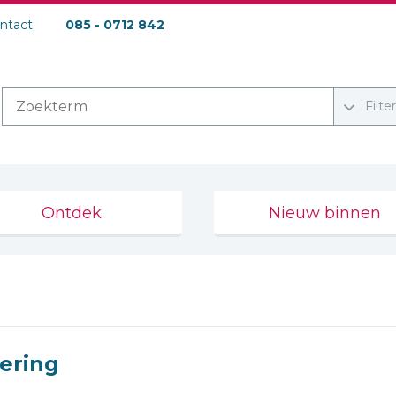
ontact:
085 - 0712 842
Filte
Ontdek
Nieuw binnen
ering