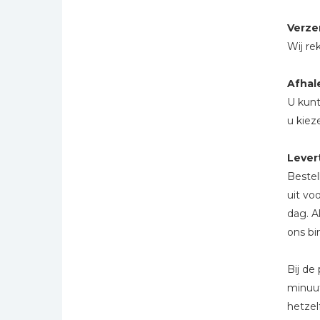
Kinderbijbels
Verze
Muziekboeken
Wij re
Bladmuziek
Management &
Afhal
Leiderschap
U kunt
Politiek
u kiez
Regio | Alblasserwaard
Levert
Romans
Bestel
Toeristische kaarten en
uit vo
gidsen
dag. A
Taalstudie
ons bi
Wenskaarten
Bij de
minuut
hetzel