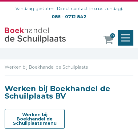
Vandaag gesloten. Direct contact (m.u.v. zondag):
085 - 0712 842
M
0
o
Werken bij Boekhandel de Schuilplaats
Werken bij Boekhandel de
Schuilplaats BV
Werken bij
Boekhandel de
Schuilplaats menu