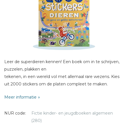
Naam *
E-mail *
Titel *
Bericht *
Leer de superdieren kennen! Een boek om in te schrijven,
puzzelen, plakken en
tekenen, in een wereld vol met allemaal rare wezens. Kies
* = verplicht
uit 2000 stickers om de platen compleet te maken.
Meer informatie
NUR code:
Fictie kinder- en jeugdboeken algemeen
(280)