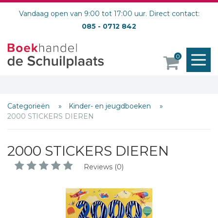
Vandaag open van 9:00 tot 17:00 uur. Direct contact:
085 - 0712 842
M
0
o
Categorieën
Kinder- en jeugdboeken
2000 STICKERS DIEREN
2000 STICKERS DIEREN
Reviews (0)
Schrijf hieronder je review!
Sterren