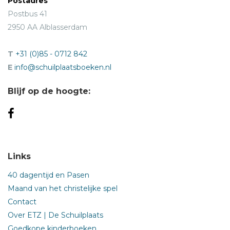
Postadres
Postbus 41
2950 AA Alblasserdam
T
+31 (0)85 - 0712 842
E
info@schuilplaatsboeken.nl
Blijf op de hoogte:
Links
40 dagentijd en Pasen
Maand van het christelijke spel
Contact
Over ETZ | De Schuilplaats
Goedkope kinderboeken