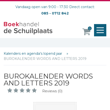
Vandaag open van 9:00 - 17:30 Direct contact:
085 - 0712 842
M
0
o
Kalenders en agenda's lopend jaar
BUROKALENDER WORDS AND LETTERS 2019
Schrijf hieronder je review!
BUROKALENDER WORDS
AND LETTERS 2019
Sterren
Naam *
Reviews (0)
E-mail *
Titel *