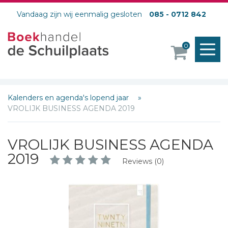
Vandaag zijn wij eenmalig gesloten
085 - 0712 842
M
0
o
Kalenders en agenda's lopend jaar
VROLIJK BUSINESS AGENDA 2019
VROLIJK BUSINESS AGENDA
2019
Reviews (0)
Schrijf hieronder je review!