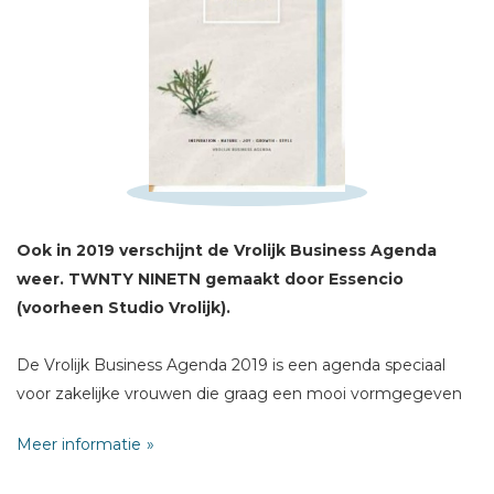
Sterren
Naam *
E-mail *
Titel *
Bericht *
Ook in 2019 verschijnt de Vrolijk Business Agenda
weer. TWNTY NINETN gemaakt door Essencio
(voorheen Studio Vrolijk).
* = verplicht
De Vrolijk Business Agenda 2019 is een agenda speciaal
voor zakelijke vrouwen die graag een mooi vormgegeven
agenda gebruiken.
Meer informatie
De agenda biedt: