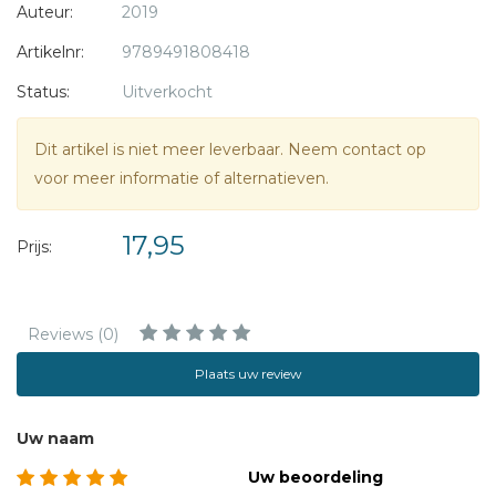
Auteur:
2019
- Een duidelijk weekoverzicht
- Veel notitieruimte per week
Artikelnr:
9789491808418
- Note to self ruimte
Status:
Uitverkocht
- Formaat A5
- Hardcover
Dit artikel is niet meer leverbaar. Neem contact op
- Engelstalig
voor meer informatie of alternatieven.
- Start op maandag
- Dichtbindelastiek
17,95
- Leeslint
Prijs:
- Opbergtas achterin
Reviews (0)
Plaats uw review
Uw naam
Uw beoordeling