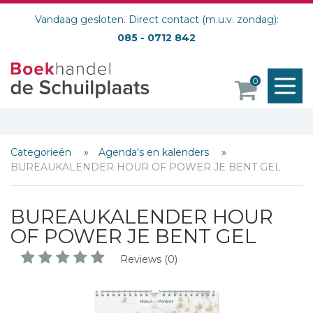
Vandaag gesloten. Direct contact (m.u.v. zondag):
085 - 0712 842
M
0
o
Categorieën
Agenda's en kalenders
BUREAUKALENDER HOUR OF POWER JE BENT GEL
Schrijf hieronder je review!
BUREAUKALENDER HOUR
OF POWER JE BENT GEL
Sterren
Naam *
Reviews (0)
E-mail *
Titel *