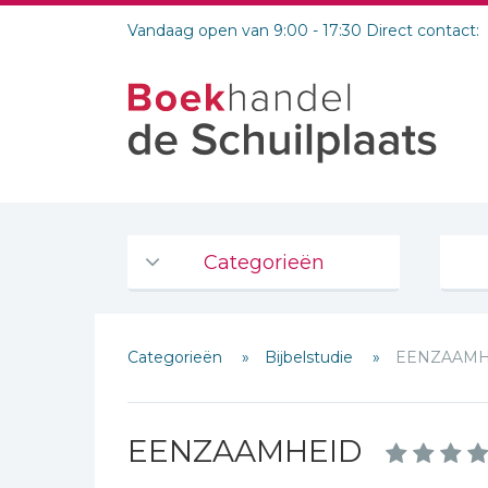
Vandaag open van 9:00 - 17:30 Direct contact:
Categorieën
Agenda's en kalenders
Categorieën
Bijbelstudie
EENZAAMH
De Bijbel
Bijbelse Dagboeken 2026
Bijbelse dagboeken
EENZAAMHEID
Bijbelstudie groepen