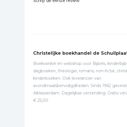
Schrijf de eerste review
Christelijke boekhandel de Schuilplaa
Boekwinkel en webshop voor Bijbels, kinderbijbe
dagboeken, theologie, romans, non-fictie, christ
kinderboeken. Ook leverancier van
avondmaalsbenodigdheden. Sinds 1962 gevesti
Alblasserdam. Dagelijkse verzending. Gratis ve
€ 25,00.