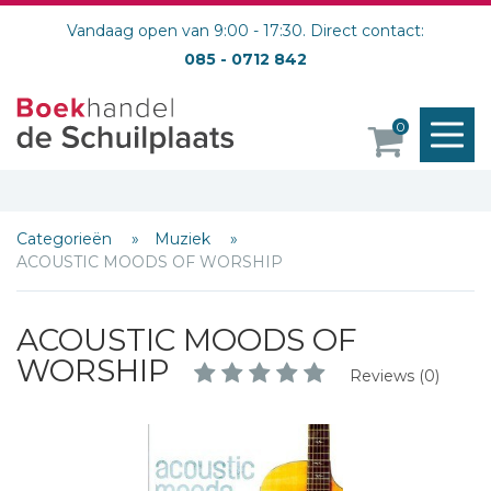
Vandaag open van 9:00 - 17:30. Direct contact:
085 - 0712 842
M
Schrijf hieronder je review!
0
o
Sterren
Naam *
Categorieën
Muziek
E-mail *
ACOUSTIC MOODS OF WORSHIP
Titel *
Bericht *
ACOUSTIC MOODS OF
WORSHIP
Reviews (0)