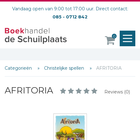
Vandaag open van 9:00 tot 17:00 uur. Direct contact:
085 - 0712 842
M
0
o
Categorieën
Christelijke spellen
AFRITORIA
AFRITORIA
Reviews (0)
Schrijf hieronder je review!
Sterren
Naam *