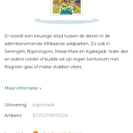
E-mail *
Titel *
Bericht *
Er woedt een eeuwige strijd tussen de dieren in de
adembenemende Afrikaanse wildparken. Zo ook in
Serengeti, Ngorongoro, Masai Mara en Kgalagadi. Ieder dier
en iedere roedel of kudde wil zijn eigen territorium met
frisgroen gras of malse stukken vlees.
* = verplicht
In dit kaartspel loopt niet alles als gepland, want er zijn
Meer informatie
meer kapers op de kust. Dieren die hetzelfde territorium
willen, of jachtopzieners en stropers die de verhoudingen
Uitvoering:
paperback
ruw verstoren. In dit spel hebben de grote dieren het
relatief gemakkelijk. Met hun imposante verschijning jagen
Artikelnr:
8720279900024
zij met gemak andere dieren weg. Maar let op! Juist de
kleinere dieren leveren de meeste punten op. Oftewel: