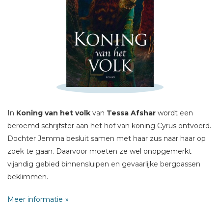
Schrijf hieronder je review!
Sterren
Naam *
In
Koning van het volk
van
Tessa Afshar
wordt een
E-mail *
beroemd schrijfster aan het hof van koning Cyrus ontvoerd.
Titel *
Dochter Jemma besluit samen met haar zus naar haar op
Bericht *
zoek te gaan. Daarvoor moeten ze wel onopgemerkt
vijandig gebied binnensluipen en gevaarlijke bergpassen
beklimmen.
Meer informatie
Gelukkig krijgen ze hulp van de mysterieuze prins Asher.
Wat Jemma niet weet, is dat hij slechts één doel nastreeft: