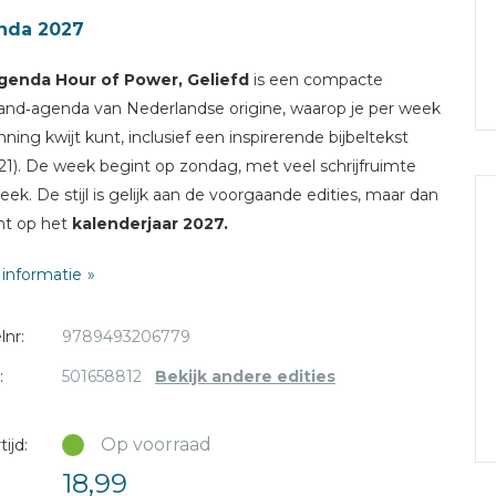
nda 2027
genda Hour of Power, Geliefd
is een compacte
and‑agenda van Nederlandse origine, waarop je per week
anning kwijt kunt, inclusief een inspirerende bijbeltekst
1). De week begint op zondag, met veel schrijfruimte
eek. De stijl is gelijk aan de voorgaande edities, maar dan
ht op het
kalenderjaar 2027.
informatie
ijze: ringband
a indeling: Op de linkerkant staat de zondag t/m de
lnr:
9789493206779
dag, op de rechterkant staat de donderdag t/m de
dag met onderaan ruimte voor extra notities.
:
501658812
Bekijk andere edities
t op: zondag
ing: 14 x 18 cm
Op voorraad
ijd:
ing: n.v.t.
18,99