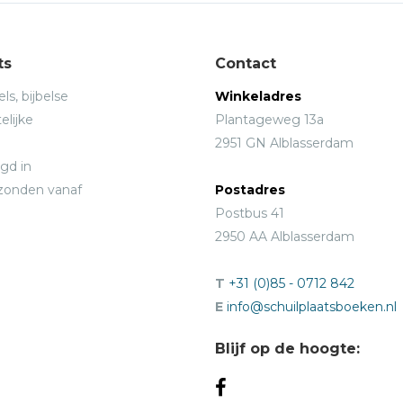
ts
Contact
ls, bijbelse
Winkeladres
elijke
Plantageweg 13a
2951 GN Alblasserdam
gd in
rzonden vanaf
Postadres
Postbus 41
2950 AA Alblasserdam
T
+31 (0)85 - 0712 842
E
info@schuilplaatsboeken.nl
Blijf op de hoogte: