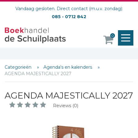
Vandaag gesloten. Direct contact (m.u.v. zondag):
085 - 0712 842
M
0
o
Categorieën
Agenda's en kalenders
AGENDA MAJESTICALLY 2027
AGENDA MAJESTICALLY 2027
Reviews (0)
Schrijf hieronder je review!
Sterren