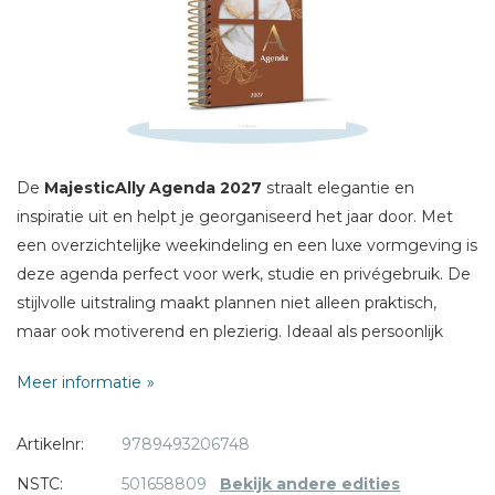
Naam *
E-mail *
Titel *
Bericht *
De
M
ajesticAlly Agenda 2027
straalt elegantie en
inspiratie uit en helpt je georganiseerd het jaar door. Met
een overzichtelijke weekindeling en een luxe vormgeving is
deze agenda perfect voor werk, studie en privégebruik. De
stijlvolle uitstraling maakt plannen niet alleen praktisch,
* = verplicht
maar ook motiverend en plezierig. Ideaal als persoonlijk
cadeau of om jezelf dagelijks te inspireren.
Meer informatie
Bindwijze: ringband
Artikelnr:
9789493206748
Pagina indeling: Op de linkerkant staat de zondag t/m de
woensdag, op de rechterkant staat de donderdag t/m de
NSTC:
501658809
Bekijk andere edities