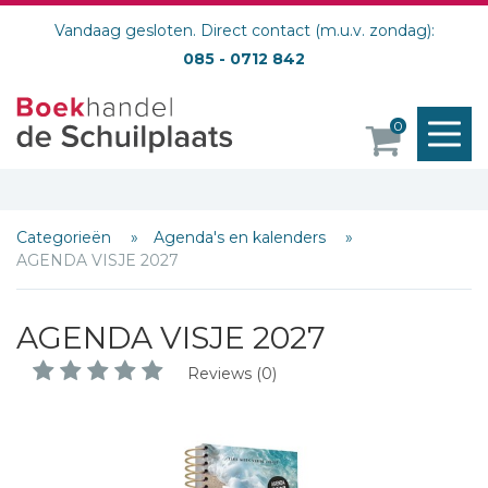
Vandaag gesloten. Direct contact (m.u.v. zondag):
085 - 0712 842
M
0
o
Categorieën
Agenda's en kalenders
AGENDA VISJE 2027
AGENDA VISJE 2027
Reviews (0)
Schrijf hieronder je review!
Sterren