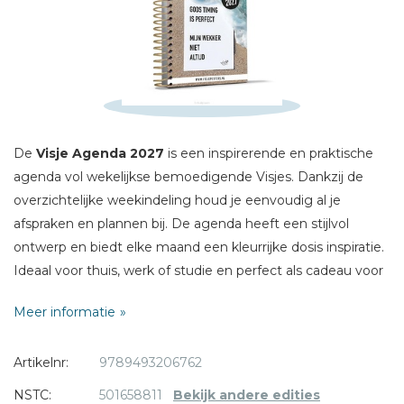
Naam *
E-mail *
Titel *
Bericht *
De
Visje Agenda 2027
is een inspirerende en praktische
agenda vol wekelijkse bemoedigende Visjes. Dankzij de
overzichtelijke weekindeling houd je eenvoudig al je
afspraken en plannen bij. De agenda heeft een stijlvol
ontwerp en biedt elke maand een kleurrijke dosis inspiratie.
* = verplicht
Ideaal voor thuis, werk of studie en perfect als cadeau voor
iemand die houdt van positieve boodschappen.
Meer informatie
Bindwijze:
Artikelnr:
9789493206762
ringband
Pagina indeling: Op de linkerkant staat de zondag t/m de
NSTC:
501658811
Bekijk andere edities