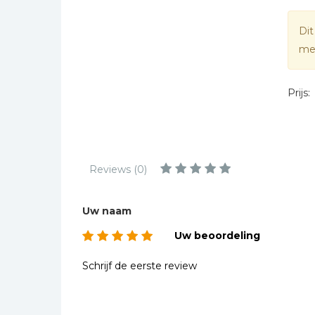
Kinderbijbels
eruit
Muziekboeken
Dit
zeker
mee
Bladmuziek
jonge
Management &
Leiderschap
Prijs:
Politiek
Regio | Alblasserwaard
Romans
Reviews (0)
Toeristische kaarten en
gidsen
Uw naam
Taalstudie
Uw beoordeling
Wenskaarten
Schrijf de eerste review