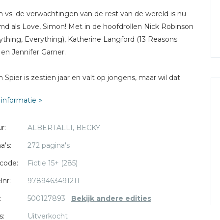
 vs. de verwachtingen van de rest van de wereld is nu
lmd als Love, Simon! Met in de hoofdrollen Nick Robinson
ything, Everything), Katherine Langford (13 Reasons
en Jennifer Garner.
 Spier is zestien jaar en valt op jongens, maar wil dat
r nog niet aan iedereen vertellen. (Qua drama heeft hij
informatie
g aan zijn rol in de schoolmusical.) Maar dan belandt een
l naar zijn online crush bij de verkeerde persoon, en is
r:
ALBERTALLI, BECKY
s geheim opeens niet meer veilig. Zijn klasgenoot
n chanteert hem: als Simon hem niet helpt met het
a's:
272 pagina's
n van een perfecte date (bij voorkeur met Simons beste
code:
Fictie 15+ (285)
din Abby), zorgt Martin ervoor dat de hele school op de
e is van Simons geaardheid. En erger nog: van de
lnr:
9789463491211
iteit van Blue, aan wie Simon zijn e-mails stuurt.
:
500127893
Bekijk andere edities
s:
Uitverkocht
 zal uit zijn comfortzone moeten stappen voordat hij