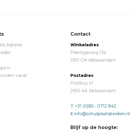
ts
Contact
ls, bijbelse
Winkeladres
elijke
Plantageweg 13a
2951 GN Alblasserdam
gd in
rzonden vanaf
Postadres
Postbus 41
2950 AA Alblasserdam
T
+31 (0)85 - 0712 842
E
info@schuilplaatsboeken.nl
Blijf op de hoogte: