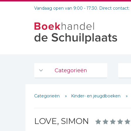
Vandaag open van 9:00 - 17:30. Direct contact:
Categorieën
Agenda's en kalenders
Categorieën
Kinder- en jeugdboeken
De Bijbel
Bijbelse Dagboeken 2026
Bijbelse dagboeken
LOVE, SIMON
Bijbelstudie groepen