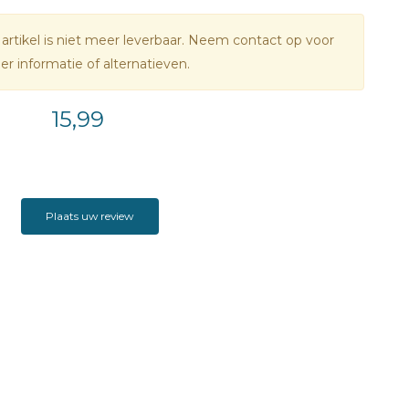
 geduwd wordt. En dat alles terwijl hij langzaam maar
 artikel is niet meer leverbaar. Neem contact op voor
 verliefd wordt op de meest verwarrende, maar leukste
r informatie of alternatieven.
n ooit.
15,99
Plaats uw review