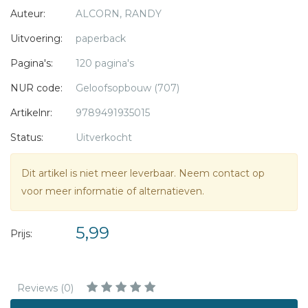
Auteur:
ALCORN, RANDY
Randy Alcorn is in Nederland vooral bekend als de schrijver
van een aantal zeer succesvolle boeken, waaronder
Uitvoering:
paperback
Deadline, Thuiskomst, Territorium en Hoe zal het in de
Pagina's:
120 pagina's
hemel zijn. Alcorn is ook oprichter van Eternal Perspective
Ministries. Daarvoor was hij veertien jaar voorganger. Hij
NUR code:
Geloofsopbouw (707)
heeft meer dan veertig boeken geschreven.
Artikelnr:
9789491935015
Status:
Uitverkocht
Dit artikel is niet meer leverbaar. Neem contact op
voor meer informatie of alternatieven.
5,99
Prijs:
Reviews (0)