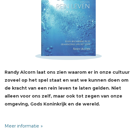
Schrijf hieronder je review!
Sterren
Naam *
E-mail *
Randy Alcorn laat ons zien waarom er in onze cultuur
Titel *
zoveel op het spel staat en wat we kunnen doen om
Bericht *
de kracht van een rein leven te laten gelden. Niet
alleen voor ons zelf, maar ook tot zegen van onze
omgeving, Gods Koninkrijk en de wereld.
Onreinheid richt ons te gronde. Reinheid leidt tot grotere
Meer informatie
blijdschap. Een bijzonder boek met bijzondere inzichten.
* = verplicht