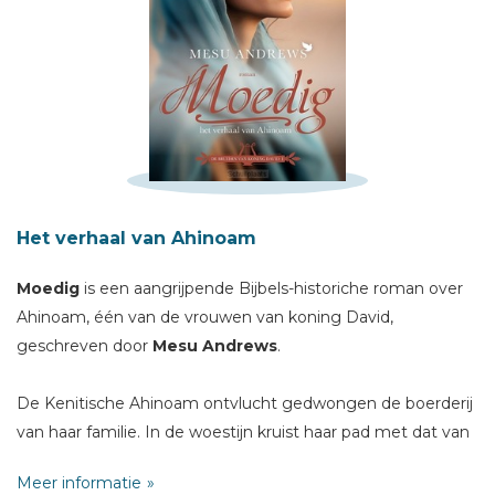
Het verhaal van Ahinoam
Moedig
is een aangrijpende Bijbels-historiche roman over
Schrijf hieronder je review!
Ahinoam, één van de vrouwen van koning David,
geschreven door
Mesu Andrews
.
Sterren
Naam *
De Kenitische Ahinoam ontvlucht gedwongen de boerderij
E-mail *
van haar familie. In de woestijn kruist haar pad met dat van
Titel *
het rebellenleger van David, een herder die zich heeft
Meer informatie
ontpopt tot krijgsheld en zelfs Gods gezalfde genoemd
Bericht *