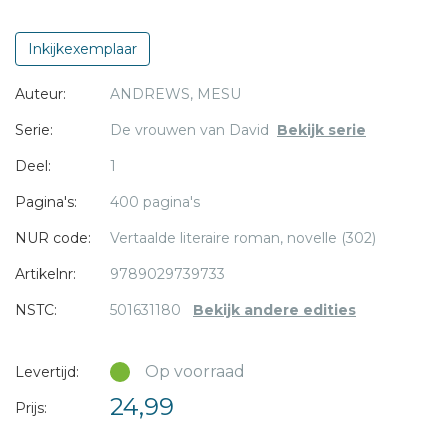
wordt. Dankzij haar kennis van metaalbewerking weet
Ahinoam het respect van de groep te winnen en ze sluit
Inkijkexemplaar
zelfs vriendschap met Davids zus. Intussen worstelt ze
Auteur:
ANDREWS, MESU
echter met haar gevoels voor de rebellenkoning en sluit
het leger van koning Saul hen steeds verder in....
Serie:
De vrouwen van David
Bekijk serie
* = verplicht
Deel:
1
Moedig is het eerste deel in de serie
De vrouwen van
Pagina's:
400 pagina's
David
.
NUR code:
Vertaalde literaire roman, novelle (302)
Artikelnr:
9789029739733
NSTC:
501631180
Bekijk andere edities
Op voorraad
Levertijd:
24,99
Prijs: