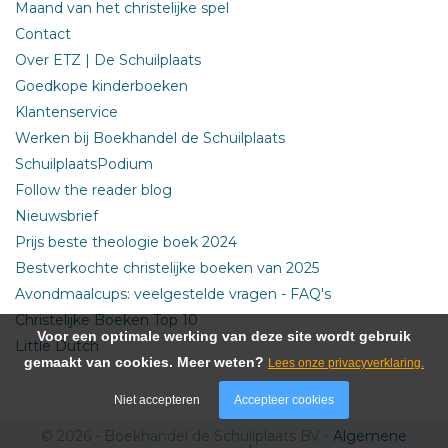
Maand van het christelijke spel
Contact
Over ETZ | De Schuilplaats
Goedkope kinderboeken
Klantenservice
Werken bij Boekhandel de Schuilplaats
SchuilplaatsPodium
Follow the reader blog
Nieuwsbrief
Prijs beste theologie boek 2024
Bestverkochte christelijke boeken van 2025
Avondmaalcups: veelgestelde vragen - FAQ's
Christelijke Boeken Top 10
Voor een optimale werking van deze site wordt gebruik
Little Dutch
gemaakt van cookies. Meer weten?
Lees onze privacyverklaring.
Niet accepteren
Accepteer cookies
© 2026 - Boekhandel de Schuilplaats BV -
Algemene