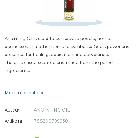
E-mail *
Titel *
Bericht *
Anointing Oil is used to consecrate people, homes,
businesses and other items to symbolise God's power and
presence for healing, dedication and deliverance.
The oil is cassia scented and made from the purest
ingredients.
* = verplicht
Cassia:
Meer informatie
Hebrew kiddah' , i.e., 'split.' One of the principal spices of the
holy anointing oil (Exodus 30:24), and an article of
Auteur:
ANOINTING OIL
commerce (Ezekiel 27:19). It is the inner bark of a tree
resembling the cinnamon (q.v.), the Cinnamomum cassia of
Artikelnr:
788200799930
botanists, and was probably imported from India.
Hebrew pl. ketzi'oth (Psalms 45:8). Mentioned in