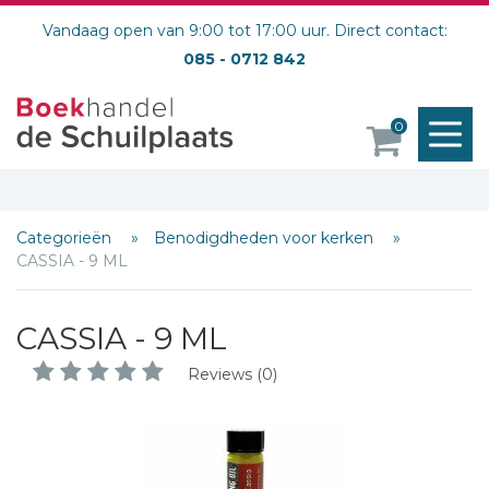
Vandaag open van 9:00 tot 17:00 uur. Direct contact:
085 - 0712 842
M
0
o
Categorieën
Benodigdheden voor kerken
CASSIA - 9 ML
CASSIA - 9 ML
Reviews (0)
Schrijf hieronder je review!
Sterren
Naam *