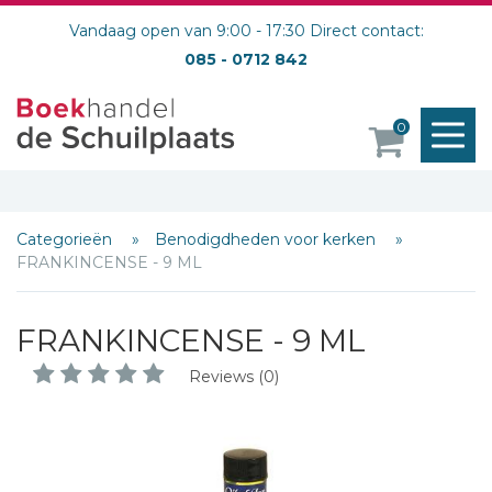
Vandaag open van 9:00 - 17:30 Direct contact:
085 - 0712 842
M
0
o
Schrijf hieronder je review!
Sterren
Categorieën
Benodigdheden voor kerken
FRANKINCENSE - 9 ML
Naam *
E-mail *
FRANKINCENSE - 9 ML
Titel *
Bericht *
Reviews (0)