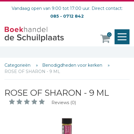
Vandaag open van 9:00 tot 17:00 uur. Direct contact:
085 - 0712 842
M
0
Schrijf hieronder je review!
o
Sterren
Naam *
Categorieën
Benodigdheden voor kerken
E-mail *
ROSE OF SHARON - 9 ML
Titel *
Bericht *
ROSE OF SHARON - 9 ML
Reviews (0)