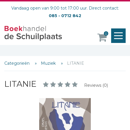
Vandaag open van 9:00 tot 17:00 uur. Direct contact:
085 - 0712 842
M
Schrijf hieronder je review!
0
o
Sterren
Naam *
Categorieën
Muziek
LITANIE
E-mail *
Titel *
LITANIE
Bericht *
Reviews (0)