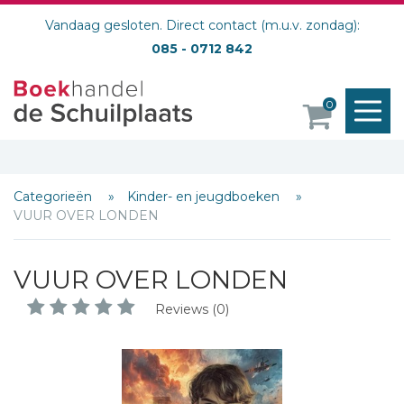
Vandaag gesloten. Direct contact (m.u.v. zondag):
085 - 0712 842
M
0
o
Categorieën
Kinder- en jeugdboeken
VUUR OVER LONDEN
VUUR OVER LONDEN
Reviews (0)