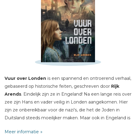
Schrijf hieronder je review!
Sterren
Naam *
E-mail *
Titel *
Vuur over Londen
is een spannend en ontroerend verhaal,
gebaseerd op historische feiten, geschreven door
Rijk
Bericht *
Arend
s
. Eindelijk zijn ze in Engeland! Na een lange reis over
zee zijn Hans en vader veilig in Londen aangekomen. Hier
zijn ze onbereikbaar voor de nazi's, die het de Joden in
Duitsland steeds moeilijker maken. Maar ook in Engeland is
de dreiging van de oorlog voelbaar. Hans ziet dat de
Meer informatie
bewoners van Londen een schuilplaats in hun tuin maken.
* = verplicht