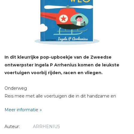
Schrijf hieronder je review!
Sterren
Naam *
E-mail *
In dit kleurrijke pop-upboekje van de Zweedse
Titel *
ontwerpster Ingela P Arrhenius komen de leukste
Bericht *
voertuigen voorbij rijden, racen en vliegen.
Onderweg
Reis mee met alle voertuigen die in dit handzame en
stevige pop-upboekje van Ingela P Arrhenius voorbij rijden,
Meer informatie
racen en vliegen. Alle voertuigen die ze kennen, en ook een
paar spectaculaire die ze misschien nog niet kennen, staan
* = verplicht
Auteur:
ARRHENIUS
in dit designboekje. Van een tractor tot ijscokar en een