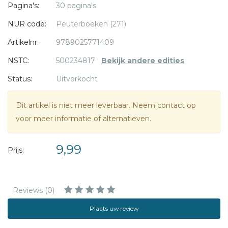
brandweerwagen; dit vrolijke kleine boekje willen peuters
Pagina's:
30 pagina's
niet snel meer loslaten!
NUR code:
Peuterboeken (271)
Artikelnr:
9789025771409
NSTC:
500234817
Bekijk andere edities
Status:
Uitverkocht
Dit artikel is niet meer leverbaar. Neem contact op
voor meer informatie of alternatieven.
9,99
Prijs:
Reviews (0)
Plaats uw review