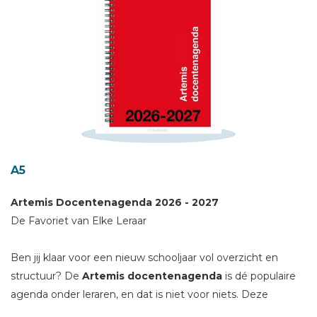
Schrijf hieronder je review!
Sterren
Naam *
E-mail *
Titel *
A5
Bericht *
Artemis
Docentenagenda
2026 - 2027
De Favoriet van Elke Leraar
Ben jij klaar voor een nieuw schooljaar vol overzicht en
structuur? De
Artemis
docentenagenda
is dé populaire
* = verplicht
agenda onder leraren, en dat is niet voor niets. Deze
betrouwbare en praktische agenda helpt je het hele