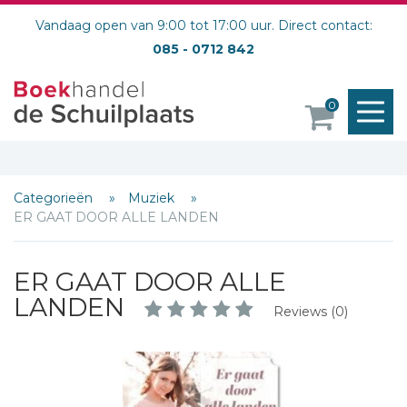
Vandaag open van 9:00 tot 17:00 uur. Direct contact:
085 - 0712 842
M
0
o
Categorieën
Muziek
ER GAAT DOOR ALLE LANDEN
ER GAAT DOOR ALLE
LANDEN
Reviews (0)
Schrijf hieronder je review!
Sterren