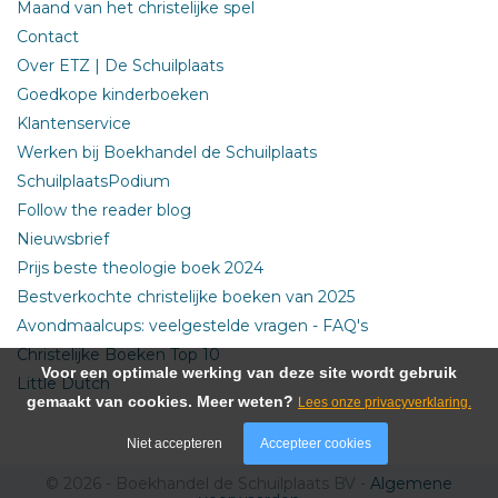
Maand van het christelijke spel
Contact
Over ETZ | De Schuilplaats
Goedkope kinderboeken
Klantenservice
Werken bij Boekhandel de Schuilplaats
SchuilplaatsPodium
Follow the reader blog
Nieuwsbrief
Prijs beste theologie boek 2024
Bestverkochte christelijke boeken van 2025
Avondmaalcups: veelgestelde vragen - FAQ's
Christelijke Boeken Top 10
Voor een optimale werking van deze site wordt gebruik
Little Dutch
gemaakt van cookies. Meer weten?
Lees onze privacyverklaring.
Niet accepteren
Accepteer cookies
© 2026 - Boekhandel de Schuilplaats BV -
Algemene