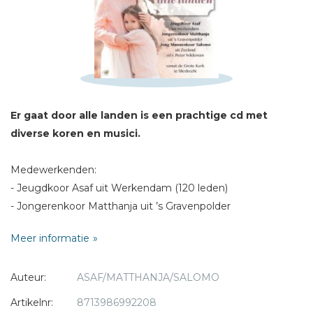
Naam *
E-mail *
Titel *
Bericht *
Er gaat door alle landen is een prachtige cd met
diverse koren en musici.
Medewerkenden:
* = verplicht
- Jeugdkoor Asaf uit Werkendam (120 leden)
- Jongerenkoor Matthanja uit ’s Gravenpolder
- Jong Mannenkoor Salomo en diverse musici.
Meer informatie
Auteur:
ASAF/MATTHANJA/SALOMO
Artikelnr:
8713986992208