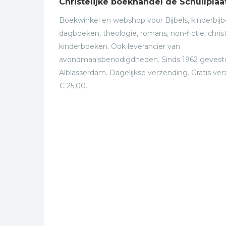
Christelijke boekhandel de Schuilplaa
Boekwinkel en webshop voor Bijbels, kinderbijbe
dagboeken, theologie, romans, non-fictie, christ
kinderboeken. Ook leverancier van
avondmaalsbenodigdheden. Sinds 1962 gevesti
Alblasserdam. Dagelijkse verzending. Gratis ve
€ 25,00.