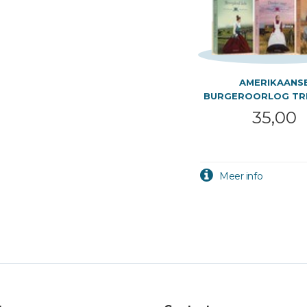
AMERIKAANS
BURGEROORLOG TRI
PAKK
35,00