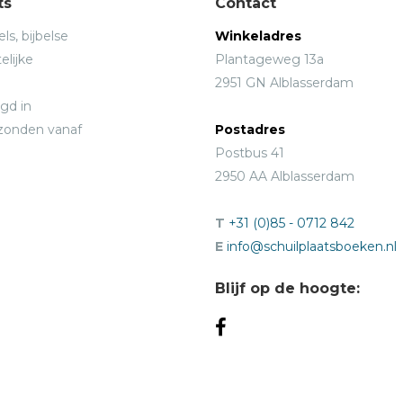
ts
Contact
ls, bijbelse
Winkeladres
elijke
Plantageweg 13a
2951 GN Alblasserdam
gd in
rzonden vanaf
Postadres
Postbus 41
2950 AA Alblasserdam
T
+31 (0)85 - 0712 842
E
info@schuilplaatsboeken.nl
Blijf op de hoogte: