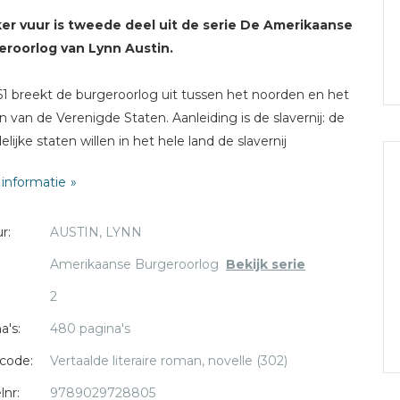
er vuur is tweede deel uit de serie De Amerikaanse
eroorlog van Lynn Austin.
61 breekt de burgeroorlog uit tussen het noorden en het
n van de Verenigde Staten. Aanleiding is de slavernij: de
elijke staten willen in het hele land de slavernij
affen, maar de zuidelijke staten zijn bereid om hun recht
informatie
t houden van slaven met hand en tand te verdedigen.
r:
AUSTIN, LYNN
e turbulente wereld, verscheurd door oorlog, moeten
jonge vrouwen hun weg vinden. Julia Hoffman leidt een
Amerikaanse Burgeroorlog
Bekijk serie
loos leven in de gegoede kringen. Ze wordt verliefd op
2
niel Greene, een fel tegenstander van de slavernij. Hij
 haar echter geen blik waardig, omdat hij haar te
a's:
480 pagina's
vlakkig vindt. Geschokt besluit Julia haar leven een
code:
Vertaalde literaire roman, novelle (302)
ng te geven en ze meldt zich aan als verpleegster aan
lnr:
9789029728805
ront. De verschrikkingen van de oorlog, die ze nu van