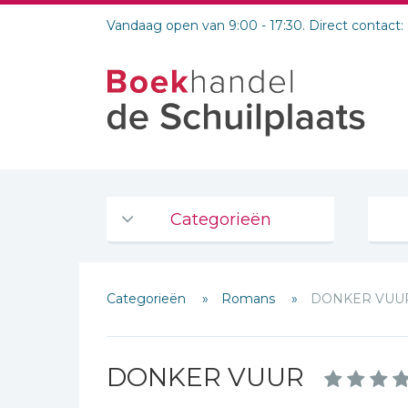
Vandaag open van 9:00 - 17:30. Direct contact:
Categorieën
Agenda's en kalenders
Categorieën
Romans
DONKER VUU
De Bijbel
Bijbelse Dagboeken 2026
Bijbelse dagboeken
DONKER VUUR
Bijbelstudie groepen