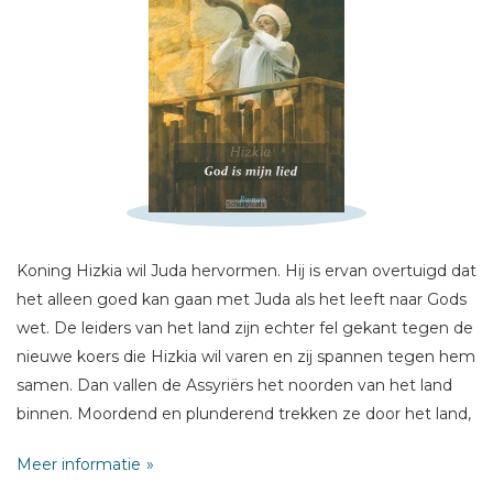
Schrijf hieronder je review!
Koning Hizkia wil Juda hervormen. Hij is ervan overtuigd dat
het alleen goed kan gaan met Juda als het leeft naar Gods
Sterren
wet. De leiders van het land zijn echter fel gekant tegen de
Naam *
nieuwe koers die Hizkia wil varen en zij spannen tegen hem
samen. Dan vallen de Assyriërs het noorden van het land
E-mail *
binnen. Moordend en plunderend trekken ze door het land,
Titel *
en verwoesten nietsontziend alles wat op hun pad komt.
Bericht *
Meer informatie
Hoe moet Hizkia zijn land beschermen tegen deze