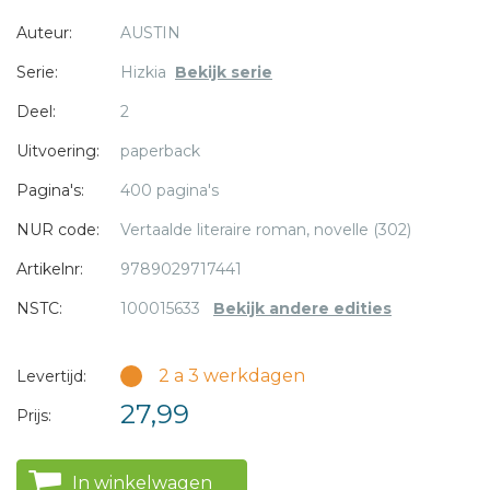
machtige vijand? Hizkia's geloof wordt zwaar op de proef
Auteur:
AUSTIN
gesteld. Zal God Zijn beloften van voorspoed en zegen
waarmaken?
Serie:
Hizkia
Bekijk serie
Deel:
2
* = verplicht
Uitvoering:
paperback
'God is mijn lied' is het vervolg op 'God is mijn sterkte'.
Pagina's:
400 pagina's
NUR code:
Vertaalde literaire roman, novelle (302)
Artikelnr:
9789029717441
NSTC:
100015633
Bekijk andere edities
2 a 3 werkdagen
Levertijd:
27,99
Prijs:
In winkelwagen