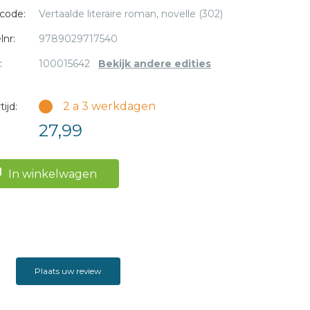
code:
Vertaalde literaire roman, novelle (302)
lnr:
9789029717540
:
100015642
Bekijk andere edities
2 a 3 werkdagen
ijd:
27,99
In winkelwagen
Plaats uw review