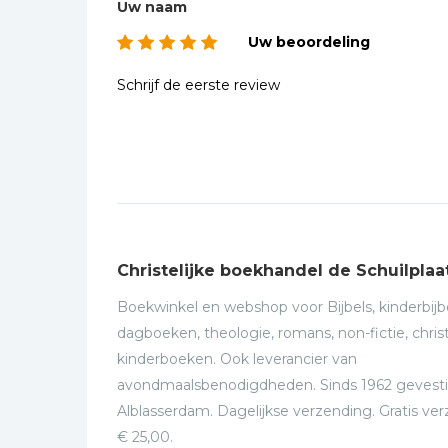
Uw naam
Uw beoordeling
Schrijf de eerste review
Christelijke boekhandel de Schuilplaa
Boekwinkel en webshop voor Bijbels, kinderbijbe
dagboeken, theologie, romans, non-fictie, christ
kinderboeken. Ook leverancier van
avondmaalsbenodigdheden. Sinds 1962 gevesti
Alblasserdam. Dagelijkse verzending. Gratis ve
€ 25,00.