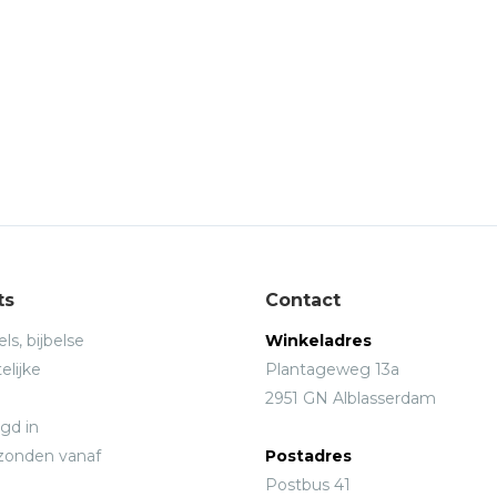
ts
Contact
ls, bijbelse
Winkeladres
elijke
Plantageweg 13a
2951 GN Alblasserdam
gd in
rzonden vanaf
Postadres
Postbus 41