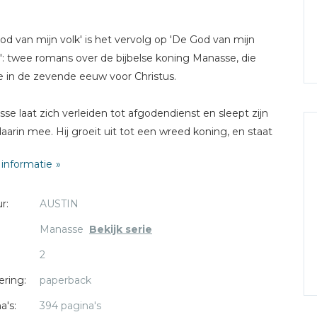
od van mijn volk' is het vervolg op 'De God van mijn
': twee romans over de bijbelse koning Manasse, die
e in de zevende eeuw voor Christus.
se laat zich verleiden tot afgodendienst en sleept zijn
daarin mee. Hij groeit uit tot een wreed koning, en staat
 zijn vriend Jozua naar het leven. Jozua vlucht naar
informatie
e, samen met enkele priesters die God trouw willen
n; maar hij zint op wraak.
r:
AUSTIN
tussen valt Juda ten prooi aan de Assyriërs. Manasse
t gevangengenomen en ontdekt dat zijn afgoden hem
Manasse
Bekijk serie
kunnen redden. Kunnen Jozua en Manasse de pijn van
2
erleden vergeten en de weg hervinden naar elkaar en
 God?
ering:
paperback
a's:
394 pagina's