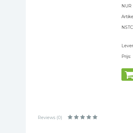
Kinderbijbels
NUR 
Muziekboeken
Artike
Bladmuziek
NSTC
Management &
* = verplicht
Leiderschap
Levert
Politiek
Regio | Alblasserwaard
Prijs:
Romans
Toeristische kaarten en
gidsen
Taalstudie
Wenskaarten
Reviews (0)