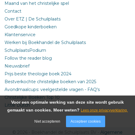
Maand van het christelijke spel
Contact
Over ETZ | De Schuilplaats
Goedkope kinderboeken
Klantenservice
Werken bij Boekhandel de Schuilplaats
SchuilplaatsPodium
Follow the reader blog
Nieuwsbrief
Prijs beste theologie boek 2024
Bestverkochte christelijke boeken van 2025
Avondmaalcups: veelgestelde vragen - FAQ's
Christelijke Boeken Top 10
Voor een optimale werking van deze site wordt gebruik
Little Dutch
gemaakt van cookies. Meer weten?
Lees onze privacyverklaring.
Niet accepteren
Accepteer cookies
© 2026 - Boekhandel de Schuilplaats BV -
Algemene