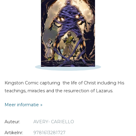
Naam *
E-mail *
Titel *
Bericht *
* = verplicht
Kingston Comic capturing the life of Christ including His
teachings, miracles and the resurrection of Lazarus.
Meer informatie
Auteur:
AVERY- CARIELLO
Artikelnr:
9781613281727