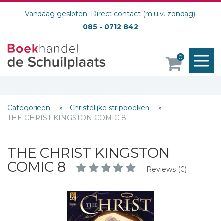
Vandaag gesloten. Direct contact (m.u.v. zondag):
085 - 0712 842
M
0
o
Categorieën
Christelijke stripboeken
THE CHRIST KINGSTON COMIC 8
THE CHRIST KINGSTON
COMIC 8
Reviews (0)
Schrijf hieronder je review!
Sterren