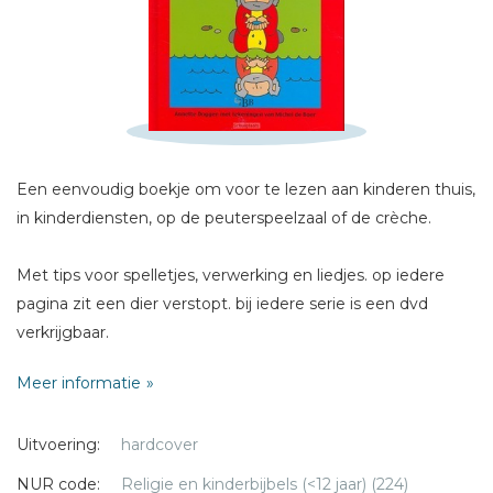
Sterren
Naam *
E-mail *
Titel *
Bericht *
Een eenvoudig boekje om voor te lezen aan kinderen thuis,
in kinderdiensten, op de peuterspeelzaal of de crèche.
Met tips voor spelletjes, verwerking en liedjes. op iedere
pagina zit een dier verstopt. bij iedere serie is een dvd
verkrijgbaar.
* = verplicht
Meer informatie
Uitvoering:
hardcover
NUR code:
Religie en kinderbijbels (<12 jaar) (224)