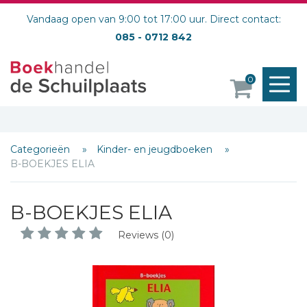
Vandaag open van 9:00 tot 17:00 uur. Direct contact:
085 - 0712 842
M
0
o
Categorieën
Kinder- en jeugdboeken
B-BOEKJES ELIA
B-BOEKJES ELIA
Reviews (0)
Schrijf hieronder je review!