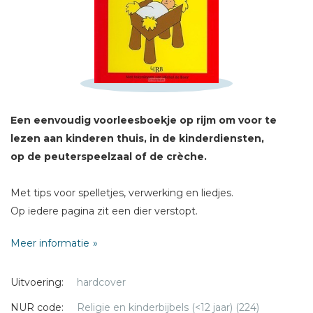
Sterren
Naam *
E-mail *
Titel *
Bericht *
Een eenvoudig voorleesboekje op rijm om voor te
lezen aan kinderen thuis, in de kinderdiensten,
op de peuterspeelzaal of de crèche.
Met tips voor spelletjes, verwerking en liedjes.
Op iedere pagina zit een dier verstopt.
* = verplicht
Bij iedere serie is een kleurboek verkrijgbaar.
Meer informatie
Uitvoering:
hardcover
'De engelen gaan zingen.
Wat klinkt dat liedje blij:
NUR code:
Religie en kinderbijbels (<12 jaar) (224)