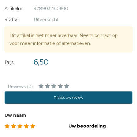
God houdt van alle mensen,
Artikelnr:
9789032309510
Hij houdt van jou en mij!'
Status:
Uitverkocht
Dit artikel is niet meer leverbaar. Neem contact op
voor meer informatie of alternatieven.
6,50
Prijs:
Reviews (0)
Plaats uw review
Uw naam
Uw beoordeling