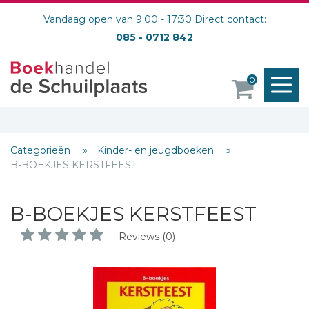
Vandaag open van 9:00 - 17:30 Direct contact:
085 - 0712 842
M
0
o
Categorieën
Kinder- en jeugdboeken
B-BOEKJES KERSTFEEST
B-BOEKJES KERSTFEEST
Reviews (0)
Schrijf hieronder je review!