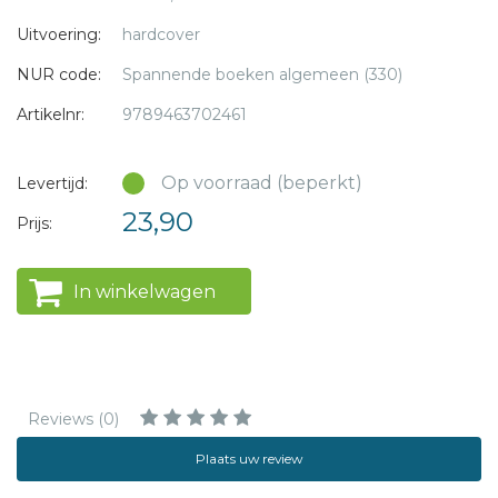
Uitvoering:
hardcover
Jacques van de Baan is als militair uitgezonden geweest
NUR code:
Spannende boeken algemeen (330)
naar Bosnië tijdens de Balkanoorlog, waar hij net als de
hoofdpersoon in dit boek in de ogen van het kwaad heeft
Artikelnr:
9789463702461
gekeken. Zijn ervaringen zijn verwerkt in dit meeslepende
verhaal
Op voorraad (beperkt)
Levertijd:
23,90
Prijs:
In winkelwagen
Reviews (0)
Plaats uw review