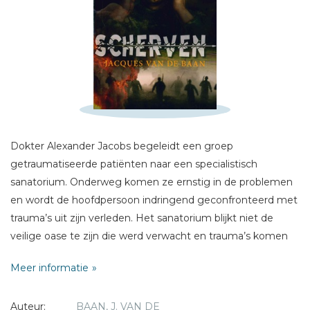
Schrijf hieronder je review!
Sterren
Naam *
E-mail *
Titel *
Dokter Alexander Jacobs begeleidt een groep
getraumatiseerde patiënten naar een specialistisch
Bericht *
sanatorium. Onderweg komen ze ernstig in de problemen
en wordt de hoofdpersoon indringend geconfronteerd met
trauma’s uit zijn verleden. Het sanatorium blijkt niet de
veilige oase te zijn die werd verwacht en trauma’s komen
opnieuw tot leven.
Meer informatie
In een angstaanjagende vlucht naar redding wordt de
* = verplicht
wortel van alle kwaad blootgelegd, maar wordt ook
Auteur:
BAAN, J. VAN DE
genezing zichtbaar in een onverwachte ontknoping.