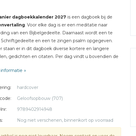
anier dagboekkalender 2027
is een dagboek bij de
envertaling
. Voor elke dag is er een meditatie naar
iding van een Bijbelgedeelte. Daarnaast wordt een te
 Schriftgedeelte en een te zingen psalm opgegeven.
r staan er in dit dagboek diverse kortere en langere
len, gedichten en citaten. Per dag vindt u bovendien de
vens overde datum met de zon- en maanstanden. Het
informatie
bijdragen van predikanten uit diverse
genootschappen.
ering:
hardcover
at: 10 x 14,4 cm
code:
Geloofsopbouw (707)
lnr:
9789402914948
s:
Nog niet verschenen, binnenkort op voorraad