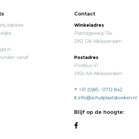
ts
Contact
ls, bijbelse
Winkeladres
elijke
Plantageweg 13a
2951 GN Alblasserdam
gd in
rzonden vanaf
Postadres
Postbus 41
2950 AA Alblasserdam
T
+31 (0)85 - 0712 842
E
info@schuilplaatsboeken.nl
Blijf op de hoogte: