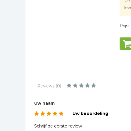
Dit
Kinderbijbels
* = verplicht
lev
Muziekboeken
Bladmuziek
Prijs:
Management &
Leiderschap
Politiek
Regio | Alblasserwaard
Romans
Toeristische kaarten en
gidsen
Reviews (0)
Taalstudie
Wenskaarten
Uw naam
Uw beoordeling
Schrijf de eerste review