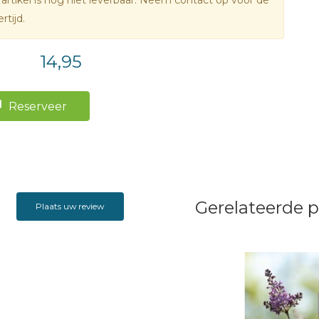
 artikel is nog niet leverbaar. Neem contact op voor de
ertijd.
14,95
Reserveer
Gerelateerde 
Plaats uw review