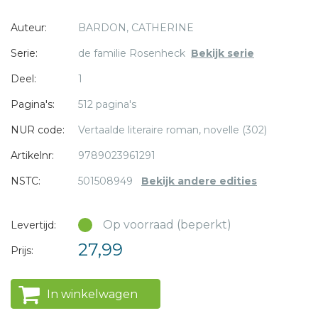
visum naar de Dominicaanse Republiek, in ruil voor gratis
Auteur:
BARDON, CATHERINE
arbeid. In de tropische jungle, ver van hun comfortabele
intellectuele leven in Oostenrijk, moeten Wilhelm en Almah
Serie:
de familie Rosenheck
Bekijk serie
proberen opnieuw te wortelen.
* = verplicht
Deel:
1
'De ontwortelden' is het niet eerder vertelde verhaal van
Pagina's:
512 pagina's
een kleine groep ontheemden, die een Joodse kolonie
NUR code:
Vertaalde literaire roman, novelle (302)
sticht in de Dominicaanse Republiek.
Artikelnr:
9789023961291
NSTC:
501508949
Bekijk andere edities
Op voorraad (beperkt)
Levertijd:
27,99
Prijs:
In winkelwagen