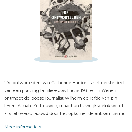
Schrijf hieronder je review!
Sterren
'De ontwortelden' van Catherine Bardon is het eerste deel
Naam *
van een prachtig familie-epos. Het is 1931 en in Wenen
E-mail *
ontmoet de joodse journalist Wilhelm de liefde van zijn
leven, Almah. Ze trouwen, maar hun huwelijksgeluk wordt
Titel *
al snel overschaduwd door het opkomende antisemitisme.
Bericht *
Meer informatie
Maar er is een manier om hieraan te ontsnappen: met een