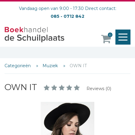
Vandaag open van 9:00 - 17:30 Direct contact:
085 - 0712 842
M
0
o
Categorieën
Muziek
OWN IT
OWN IT
Reviews (0)
Schrijf hieronder je review!
Sterren
Naam *
E-mail *