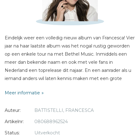
Titel *
Bericht *
Eindelijk weer een volledig nieuw album van Francesca! Vier
jaar na haar laatste album was het nogal rustig geworden
op een enkele tour na met Bethel Music. Inmiddels een
meer dan bekende naam en ook met vele fans in
* = verplicht
Nederland een toprelease dit najaar. En een aanrader als u
iemand anders wil laten kennis maken met een grote
topvocaliste!
Meer informatie
Auteur:
BATTISTELLI, FRANCESCA
Artikelnr:
080688962524
Status:
Uitverkocht