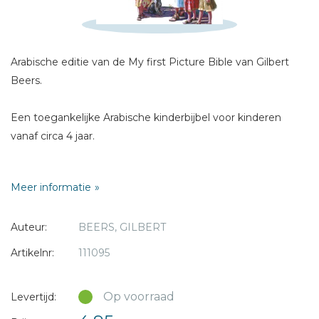
Titel *
Bericht *
Arabische editie van de My first Picture Bible van Gilbert
Beers.
Een toegankelijke Arabische kinderbijbel voor kinderen
vanaf circa 4 jaar.
* = verplicht
24 x 16,5 cm
Meer informatie
Full color
Soft cover
Auteur:
BEERS, GILBERT
Artikelnr:
111095
Op voorraad
Levertijd: