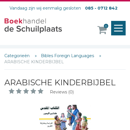
Vandaag zijn wij eenmalig gesloten
085 - 0712 842
M
0
o
Categorieën
Bibles Foreign Languages
ARABISCHE KINDERBIJBEL
ARABISCHE KINDERBIJBEL
Reviews (0)
Schrijf hieronder je review!
Sterren
Naam *
E-mail *