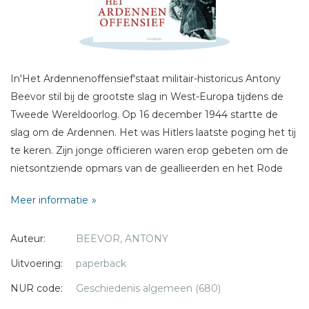
Sterren
Naam *
E-mail *
In'Het Ardennenoffensief'staat militair-historicus Antony
Titel *
Beevor stil bij de grootste slag in West-Europa tijdens de
Bericht *
Tweede Wereldoorlog. Op 16 december 1944 startte de
slag om de Ardennen. Het was Hitlers laatste poging het tij
te keren. Zijn jonge officieren waren erop gebeten om de
nietsontziende opmars van de geallieerden en het Rode
Leger te stuiten. Door de kou, de hevige sneeuwval en de
Meer informatie
felheid van de gevechten waren de omstandigheden
vergelijkbaar met die aan het oostfront.In'Het
* = verplicht
Auteur:
BEEVOR, ANTONY
Ardennenoffensief''schenkt Antony Beevor zowel aandacht
aan de strategieën van de generaals als aan de lotgevallen
Uitvoering:
paperback
van de gewone soldaat, waardoor een panoramisch beeld
NUR code:
Geschiedenis algemeen (680)
ontstaat van een tot nu toe onderbelichte episode uit de