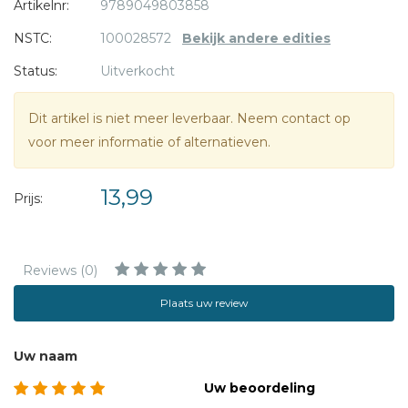
Tweede Wereldoorlog.
Artikelnr:
9789049803858
NSTC:
100028572
Bekijk andere edities
In mei 2015 is het 70 jaar na de oorlog. Antony Beevor zal
Status:
Uitverkocht
aan de vooravond van deze herdenking een bezoek
brengen aan Nederland.''Antony Beevor toont zich
Dit artikel is niet meer leverbaar. Neem contact op
wederom een rasverteller.'- Vrij Nederland
voor meer informatie of alternatieven.
13,99
Prijs:
Reviews (0)
Plaats uw review
Uw naam
Uw beoordeling