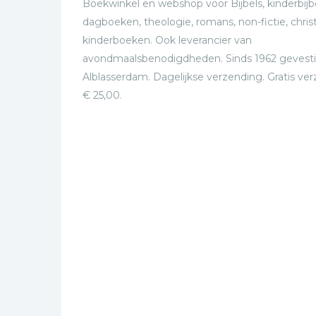
Boekwinkel en webshop voor Bijbels, kinderbijbe
dagboeken, theologie, romans, non-fictie, christ
kinderboeken. Ook leverancier van
avondmaalsbenodigdheden. Sinds 1962 gevesti
Alblasserdam. Dagelijkse verzending. Gratis ve
€ 25,00.