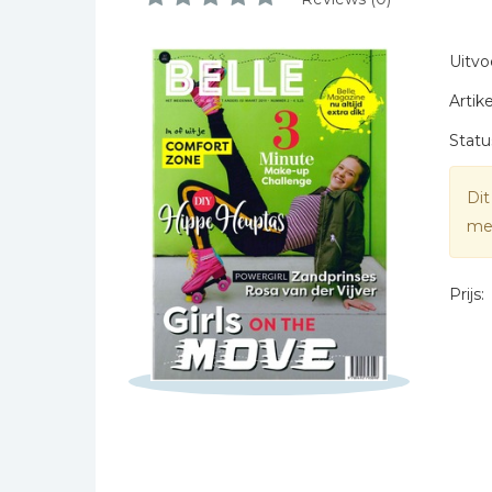
Naam *
Bibles Foreign
E-mail *
Languages
Uitvo
Titel *
Bijbelstudie
Artike
Bericht *
Geloof, duurzaamheid
en mileu
Statu
Benodigdheden voor
kerken
Dit
Christelijke spellen
mee
Christelijke stripboeken
* = verplicht
Eten en koken
Prijs:
Evangelisatiemateriaal
Geschiedenis
Israël / Jodendom
Kinder- en jeugdboeken
Engelse kinderboeken