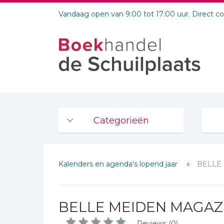
Vandaag open van 9:00 tot 17:00 uur. Direct c
Categorieën
Agenda's en kalenders
Kalenders en agenda's lopend jaar
BELLE 
De Bijbel
Bijbelse Dagboeken 2026
Schrijf hieronder je review!
Bijbelse dagboeken
BELLE MEIDEN MAGAZI
Sterren
Bijbelstudie groepen
Reviews (0)