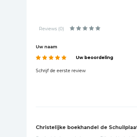
Kinderbijbels
Muziekboeken
Bladmuziek
Reviews (0)
Management &
Leiderschap
Uw naam
Politiek
Uw beoordeling
Regio | Alblasserwaard
Romans
Schrijf de eerste review
Toeristische kaarten en
gidsen
Taalstudie
Wenskaarten
Christelijke boekhandel de Schuilplaa