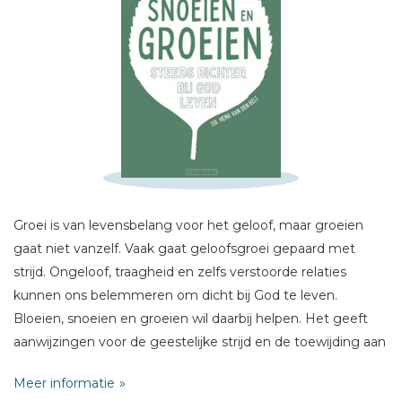
Schrijf hieronder je review!
Sterren
Naam *
Groei is van levensbelang voor het geloof, maar groeien
E-mail *
gaat niet vanzelf. Vaak gaat geloofsgroei gepaard met
Titel *
strijd. Ongeloof, traagheid en zelfs verstoorde relaties
Bericht *
kunnen ons belemmeren om dicht bij God te leven.
Bloeien, snoeien en groeien wil daarbij helpen. Het geeft
aanwijzingen voor de geestelijke strijd en de toewijding aan
God. Het geheim van de groei is niet dat we zelf steeds
Meer informatie
groter worden, maar dat Gods genade steeds groter wordt.