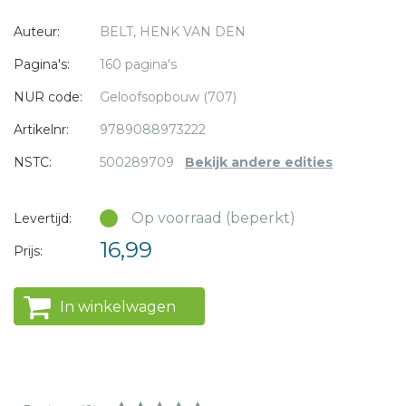
Zodat we uiteindelijk tot ons doel komen: vruchtdragen
* = verplicht
Auteur:
BELT, HENK VAN DEN
voor Hem en getuigen van de liefde van Christus.
Pagina's:
160 pagina's
NUR code:
Geloofsopbouw (707)
Artikelnr:
9789088973222
NSTC:
500289709
Bekijk andere edities
Op voorraad (beperkt)
Levertijd:
16,99
Prijs:
In winkelwagen