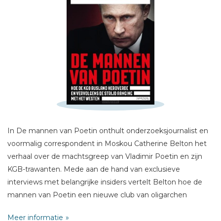
Schrijf hieronder je review!
Sterren
Naam *
In De mannen van Poetin onthult onderzoeksjournalist en
E-mail *
voormalig correspondent in Moskou Catherine Belton het
Titel *
verhaal over de machtsgreep van Vladimir Poetin en zijn
Bericht *
KGB-trawanten. Mede aan de hand van exclusieve
interviews met belangrijke insiders vertelt Belton hoe de
mannen van Poetin een nieuwe club van oligarchen
vormden, zich meedogenloos allerlei bedrijven toe-
Meer informatie
eigenden, de economie overnamen, miljarden