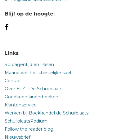
moderne Rusland in zijn volle, huiveringwekkende glorie.
Belton laat geen middel onbeproefd in haar uiteenzetting
Blijf op de hoogte:
over hoe de Russische president en zijn 'mannen' het
grootste land ter wereld domineren, en hoe ze zover zijn
gekomen.'The Financial Times
Links
40 dagentijd en Pasen
Maand van het christelijke spel
Contact
Over ETZ | De Schuilplaats
Goedkope kinderboeken
Klantenservice
Werken bij Boekhandel de Schuilplaats
SchuilplaatsPodium
Follow the reader blog
Nieuwsbrief