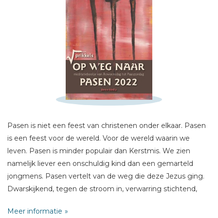
Schrijf hieronder je review!
Sterren
Pasen is niet een feest van christenen onder elkaar. Pasen
Naam *
is een feest voor de wereld. Voor de wereld waarin we
E-mail *
leven. Pasen is minder populair dan Kerstmis. We zien
Titel *
namelijk liever een onschuldig kind dan een gemarteld
jongmens. Pasen vertelt van de weg die deze Jezus ging.
Bericht *
Dwarskijkend, tegen de stroom in, verwarring stichtend,
verwondering oproepend, niet door een steen ondergronds
Meer informatie
te houden. Pasen vertelt een dwars verhaal in deze tijd van