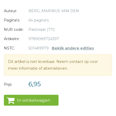
banditisme, pandemie, klimaatcrisis, dierenleed,
Auteur:
BERG, MARINUS VAN DEN
vluchtelingen die in zee omkomen, machthebbers die hun
wurggreep versterken. Pasen is het prikkelende verhaal van
Pagina's:
64 pagina's
* = verplicht
en voor alle mensen die niet het laatste woord willen laten
NUR code:
Pastoraat (711)
aan lijden, dood en uitzichtloosheid. Een feest kortom om
hoop en mededogen ruimte te geven.Pastor Marinus van
Artikelnr:
9789089724397
den Berg schreef de overwegingen en gebeden in dit
NSTC:
501489979
Bekijk andere edities
meditatieboekje op weg naar Pasen.
Dit artikel is niet leverbaar. Neem contact op voor
meer informatie of alternatieven.
6,95
Prijs:
In winkelwagen