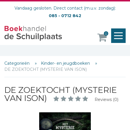
Vandaag gesloten. Direct contact (m.u.v. zondag):
085 - 0712 842
M
0
o
Categorieën
Kinder- en jeugdboeken
DE ZOEKTOCHT (MYSTERIE VAN ISON)
DE ZOEKTOCHT (MYSTERIE
VAN ISON)
Reviews (0)