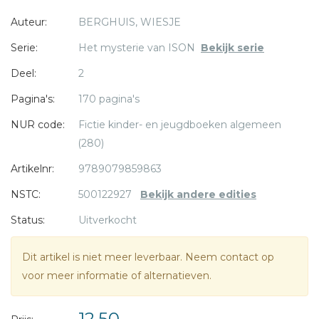
Thuis gaat het niet zo lekker doordat de steen voor
Auteur:
BERGHUIS, WIESJE
spanning
zorgt tussen Roi en zij n vader, maar dat houdt Roi niet
Serie:
Het mysterie van ISON
Bekijk serie
tegen
Deel:
2
* = verplicht
om de steen mee te nemen op zij n nieuwe avontuur.
Ga jij dit spannende avontuur aan met Roi en Anne-Maé?
Pagina's:
170 pagina's
NUR code:
Fictie kinder- en jeugdboeken algemeen
(280)
Artikelnr:
9789079859863
NSTC:
500122927
Bekijk andere edities
Status:
Uitverkocht
Dit artikel is niet meer leverbaar. Neem contact op
voor meer informatie of alternatieven.
12,50