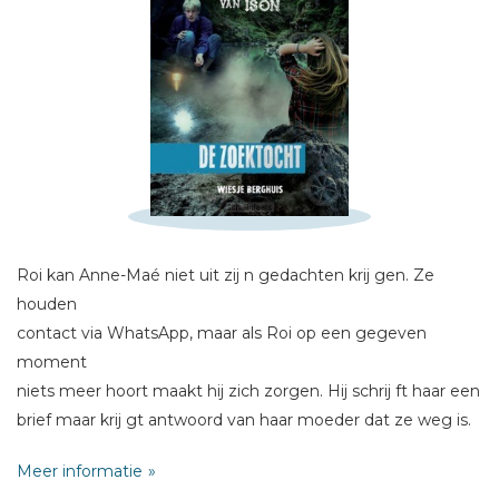
Schrijf hieronder je review!
Roi kan Anne-Maé niet uit zij n gedachten krij gen. Ze
Sterren
houden
Naam *
contact via WhatsApp, maar als Roi op een gegeven
moment
E-mail *
niets meer hoort maakt hij zich zorgen. Hij schrij ft haar een
Titel *
brief maar krij gt antwoord van haar moeder dat ze weg is.
Bericht *
Roi besluit haar te gaan zoeken. Hij weet gewoon zeker dat
Meer informatie
ze in gevaar is.