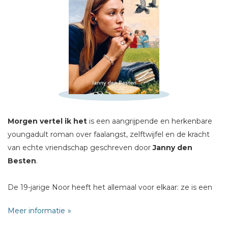
Schrijf hieronder je review!
Sterren
Naam *
E-mail *
Titel *
Morgen vertel ik het
is een aangrijpende en herkenbare
youngadult roman over faalangst, zelftwijfel en de kracht
Bericht *
van echte vriendschap geschreven door
Janny den
Besten
.
De 19-jarige Noor heeft het allemaal voor elkaar: ze is een
vrolijke meid en populair in de vriendengroep. Ook staat ze
Meer informatie
op het punt om te gaan studeren. Haar toekomst is
* = verplicht
veelbelovend. Maar achter de perfecte buitenkant gaat een