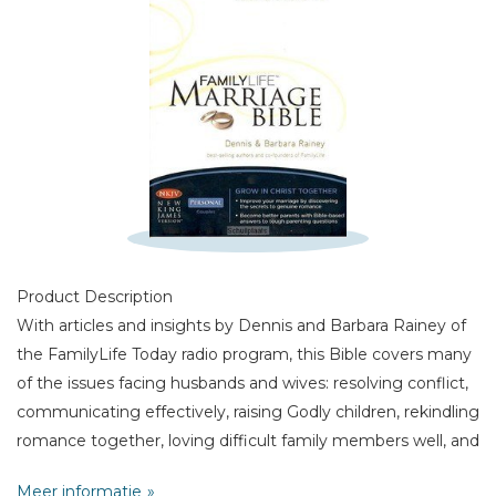
Schrijf hieronder je review!
Sterren
Naam *
E-mail *
Titel *
Product Description
With articles and insights by Dennis and Barbara Rainey of
Bericht *
the FamilyLife Today radio program, this Bible covers many
of the issues facing husbands and wives: resolving conflict,
communicating effectively, raising Godly children, rekindling
romance together, loving difficult family members well, and
more. God does not intend for husbands and wives to
Meer informatie