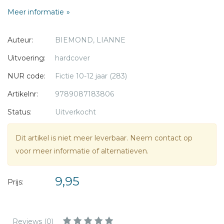
motor voor de deur staat, verandert zijn rustige leven
* = verplicht
Meer informatie
abrupt. De motorrijder valt zijn moeder lastig en daar blijft
het niet bij. Waarom is vader zo vaak van huis? Wat heeft
Auteur:
BIEMOND, LIANNE
het werk van zijn vader te maken met dit bezoek? En wat
heeft hij besproken met de bezoeker van Open Doors? Als
Uitvoering:
hardcover
JJ vroeg in de morgen een bizarre ontdekking doet, neemt
NUR code:
Fictie 10-12 jaar (283)
zijn vader een ingrijpende beslissing.
Artikelnr:
9789087183806
Status:
Uitverkocht
Dit artikel is niet meer leverbaar. Neem contact op
voor meer informatie of alternatieven.
9,95
Prijs:
Reviews (0)