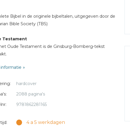
ete Bijbel in de originele bijbeltalen, uitgegeven door de
tarian Bible Society (TBS)
 Testament
het Oude Testament is de Ginsburg-Bomberg-tekst
ikt.
informatie
Nieuwe Testament
ieuwe Testament in de Griekse grondtekst, de textus
ering:
hardcover
tus, de tekst die ten grondslag heeft gelegen aan de
nvertaling.
a's:
2088 pagina's
lnr:
9781862281165
: zwart
ing: 12 x 18 cm
g: vinyl hardcover
4 a 5 werkdagen
ijd:
ijze: gebonden