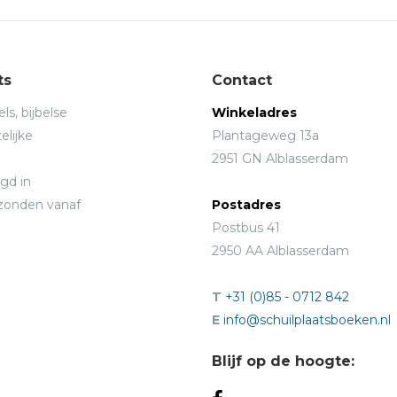
ts
Contact
ls, bijbelse
Winkeladres
elijke
Plantageweg 13a
2951 GN Alblasserdam
gd in
rzonden vanaf
Postadres
Postbus 41
2950 AA Alblasserdam
T
+31 (0)85 - 0712 842
E
info@schuilplaatsboeken.nl
Blijf op de hoogte: