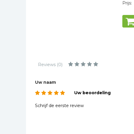
Kinderbijbels
Prijs:
Lette
Muziekboeken
Koker
Bladmuziek
afwer
Management &
Leiderschap
Politiek
Regio | Alblasserwaard
Reviews (0)
Romans
Toeristische kaarten en
gidsen
Uw naam
Taalstudie
Uw beoordeling
Wenskaarten
Schrijf de eerste review