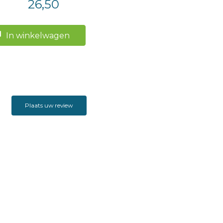
26,50
r: 9 punts
: nee
In winkelwagen
king: 2 leeslinten
Plaats uw review