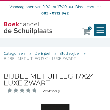
Vandaag open van 9:00 tot 17:00 uur. Direct contact:
085 - 0712 842
M
0
o
Categorieën
De Bijbel
Studiebijbel
BIJBEL MET UITLEG 17X24 LUXE ZWART
BIJBEL MET UITLEG 17X24
LUXE ZWART
Reviews (0)
Schrijf hieronder je review!