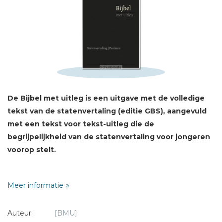
Sterren
Naam *
E-mail *
Titel *
Bericht *
De Bijbel met uitleg is een uitgave met de volledige
tekst van de statenvertaling (editie GBS), aangevuld
met een tekst voor tekst-uitleg die de
begrijpelijkheid van de statenvertaling voor jongeren
voorop stelt.
* = verplicht
Uitvoering: flexibele band in luxe doos, zwart, 17x24
Meer informatie
cm
inclusief berijmde Psalmen (1773) en formulieren
Auteur:
[BMU]