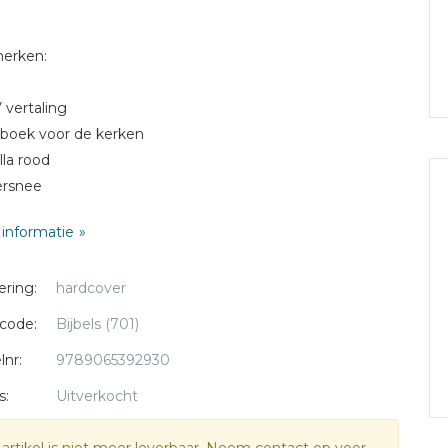
erken:
 vertaling
dboek voor de kerken
lla rood
versnee
 hoes
informatie
ering:
hardcover
code:
Bijbels (701)
lnr:
9789065392930
s:
Uitverkocht