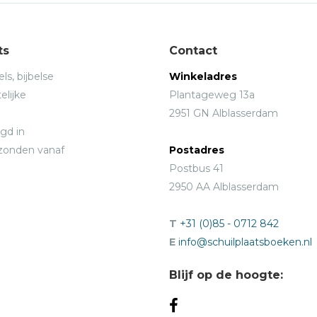
ts
Contact
ls, bijbelse
Winkeladres
elijke
Plantageweg 13a
2951 GN Alblasserdam
gd in
rzonden vanaf
Postadres
Postbus 41
2950 AA Alblasserdam
T
+31 (0)85 - 0712 842
E
info@schuilplaatsboeken.nl
Blijf op de hoogte: