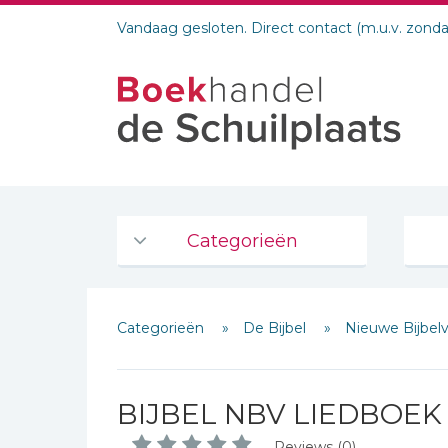
Vandaag gesloten. Direct contact (m.u.v. zond
Categorieën
Agenda's en kalenders
Categorieën
De Bijbel
Nieuwe Bijbel
De Bijbel
Bijbelse Dagboeken 2026
Bijbelse dagboeken
BIJBEL NBV LIEDBOEK
Bijbelstudie groepen
Reviews (0)