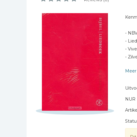
Bibles Foreign
Schrijf hieronder je review!
Languages
Kenm
Bijbelstudie
Sterren
Geloof, duurzaamheid
Naam *
- NBV
en mileu
- Lie
E-mail *
Benodigdheden voor
- Vive
Titel *
kerken
- Zil
Bericht *
Christelijke spellen
- Met
Meer 
Christelijke stripboeken
Eten en koken
Uitvo
Evangelisatiemateriaal
NUR 
Geschiedenis
Artike
Israël / Jodendom
* = verplicht
Kinder- en jeugdboeken
Statu
Engelse kinderboeken